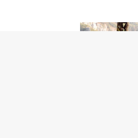
rico
hi già da almeno 100.000