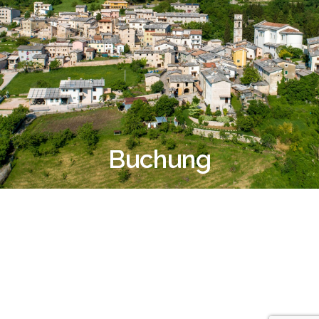
Mission
Planen sie ihren Besuch
Gruppen
Das Dorf Molina
Veranstaltungen
Kontakte
Buchung
Deutsch