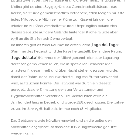
Es gibt zwei Arten: die Almkäserei und die Gemeinschaftskäserei. In
Molina gibt es eine 1879 gegründete Gemeinschaftskäserei, das
heisst, sie wurde gemeinschaftlich betrieben: jeden Morgen musste
jedes Mitglied die Milch seiner Kühe zur Käserei bringen, die
wiederum zu Käse verarbeitet wurde. Ursprünglich befand sich
dieses Gebäude auf dem Gelände hinter der Kirche, wurde aber
1958 an die Straße nach Cerna verlegt.
Im Inneren gibt es zwei Räume: Im ersten, dem „
logo del fogo
“
(Kammer des Feuers), wird der Käse hergestellt. Der andere Raum,
„
logo del late
“ (Kammer der Milch) genannt, dient der Lagerung
der frisch gemolkenen Milch, die in speziellen Behältern (den
„masteloni“) gesammelt und über Nacht stehen gelassen wurde,
damit der Rahm, der auch zur Herstellung von Butter verwendet
wird, auftauchen konnte. Die Tätigkeit war durch ein Gesetz
geregelt, das die Einhaltung genauer Verwaltungs- und
Hygienevorschriften vorschrieb. Die Käserei blieb etwa ein
Jahrhundert lang in Betrieb und wurde 1981 geschlossen. Drei Jahre
zuvor, im Jahr 1978, hatte sie immer noch 18 Mitglieder.
Das Gebäude wurde kürzlich renoviert und an die geltenden
Vorschriften angepasst, so dass es für Bildungszwecke genutzt
werden kann.