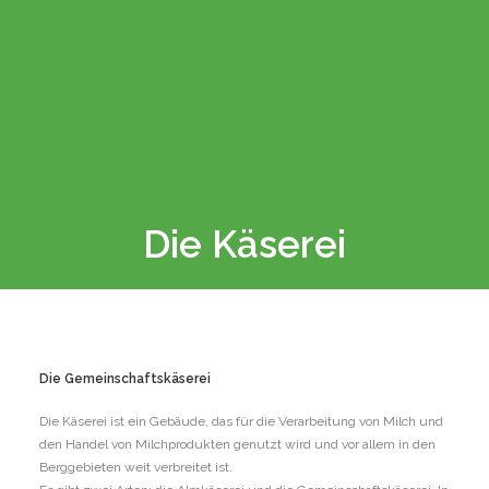
Mission
Planen sie ihren Besuch
Gruppen
Das Dorf Molina
Veranstaltungen
Kontakte
Die Käserei
Deutsch
Die Gemeinschaftskäserei
Die Käserei ist ein Gebäude, das für die Verarbeitung von Milch und
den Handel von Milchprodukten genutzt wird und vor allem in den
Berggebieten weit verbreitet ist.